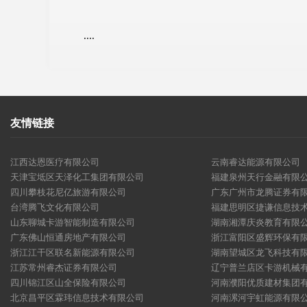
....
友情链接
江西达恩医疗有限公司
云南睿达能源有限公司
天津宝坻区天泽化工集团有限公司
福建泉州天行金融有限
四川攀枝花尼亿旅游有限公司
广东广州市龙腾证券有
台湾腾飞文化有限公司
福建思明区捷谦信息技
山东聊城卡游智能制造有限公司
湖南湘潭庆炎教育有限
广东佛山恒通房地产有限公司
浙江富阳区盛辉环保有
浙江江干区联名新能源有限公司
湖南望城区龙飞科技有
江苏常州睿杰证券有限公司
辽宁普兰店区卡游机械
四川锦江区山全保险有限公司
河南濮阳优质建材集团
北京昌平区霖玮信息技术有限公司
河南漯河宇虹能源有限